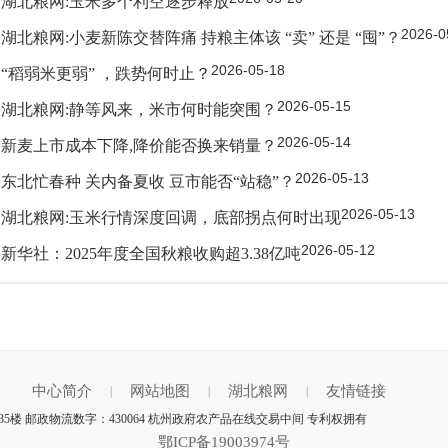
湖北粮网:玉米多个利空逐步释放
2026-0
湖北粮网:小麦新陈交替阵痛 持粮主体该 “卖” 还是 “囤”？
2026-05-18
“稻弱米更弱” ，跌势何时止？
2026-05-15
湖北粮网:静等风来，米市何时能突围？
2026-05-14
新麦上市成本下降,降价能否换来销量？
2026-05-13
东北忙春种 关内备夏收 豆市能否“站稳”？
2026-05-13
湖北粮网:玉米行情深度回调，底部拐点何时出现
2026-05-12
新华社：2025年度全国秋粮收购超3.38亿吨
中心简介
网站地图
湖北粮网
友情链接
|
|
|
楼 邮政物流数字：430064 杭州政府农产品在线交易中间 专利权拥有
鄂ICP备19003974号